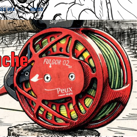
DES USA
VIDÉOS
uche