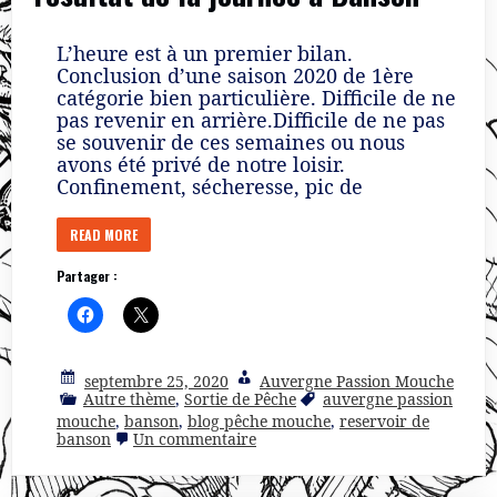
rod
holder
L’heure est à un premier bilan.
Conclusion d’une saison 2020 de 1ère
catégorie bien particulière. Difficile de ne
pas revenir en arrière.Difficile de ne pas
se souvenir de ces semaines ou nous
avons été privé de notre loisir.
Confinement, sécheresse, pic de
READ MORE
Partager :
septembre 25, 2020
Auvergne Passion Mouche
Autre thème
,
Sortie de Pêche
auvergne passion
mouche
,
banson
,
blog pêche mouche
,
reservoir de
sur
banson
Un commentaire
Un
premier
bilan