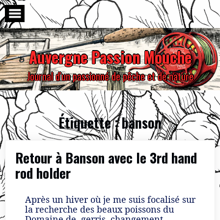
Skip
to
content
Auvergne Passion Mouche
Journal d'un passionné de pêche et de nature
Étiquette :
banson
Retour à Banson avec le 3rd hand
rod holder
Après un hiver où je me suis focalisé sur
la recherche des beaux poissons du
Domaine de gerris, changement