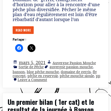
d’horizon pour aller à la rencontre d’une
pêche plus diversifiée. Pêcher le même
plan d’eau régulièrement est loin d’être
rébarbatif d’autant lorsque l’on
READ MORE
Partager :
mars 5, 2021
Auvergne Passion Mouche
Sortie de Pêche
auvergne passion mouche
,
banson
,
blog pêche mouche
,
domaine de gerris
,
fly
concept
,
pêche en reservoir
,
pêche mouche sioule
,
pp
on
Leave a Comment
Retour
à
Banson
avec
Un premier bilan ( 1er cat) et le
le
3rd
resultat de la journée à Banson
hand