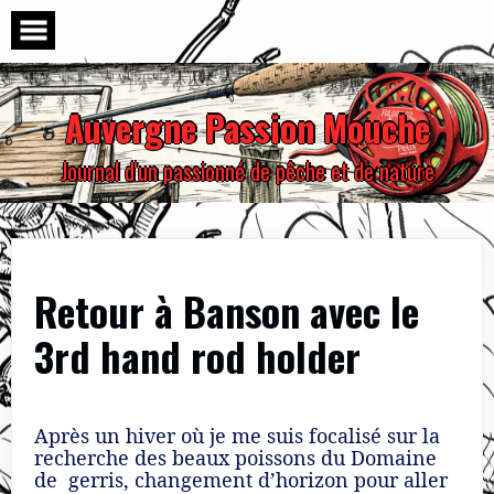
Skip
to
content
Auvergne Passion Mouche
Journal d'un passionné de pêche et de nature
Retour à Banson avec le
3rd hand rod holder
Après un hiver où je me suis focalisé sur la
recherche des beaux poissons du Domaine
de gerris, changement d’horizon pour aller