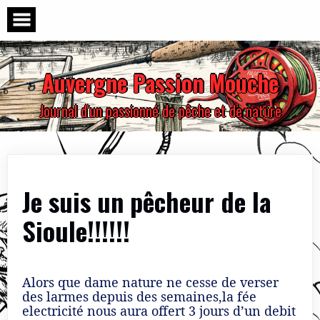
Skip
to
content
Auvergne Passion Mouche
Journal d'un passionné de pêche et de nature
Je suis un pêcheur de la
Sioule!!!!!!
Alors que dame nature ne cesse de verser
des larmes depuis des semaines,la fée
electricité nous aura offert 3 jours d’un debit