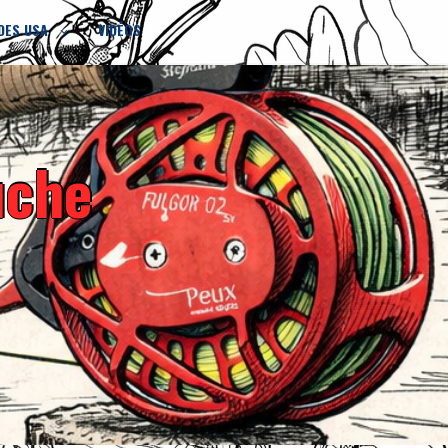
DES USA
VIDÉOS
uche