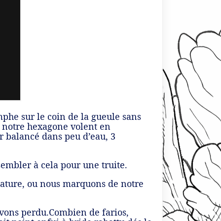
mphe sur le coin de la gueule sans
e notre hexagone volent en
ur balancé dans peu d’eau, 3
embler à cela pour une truite.
nature, ou nous marquons de notre
avons perdu.Combien de farios,