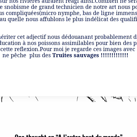
ur nos rivières auraient réagi ainsi.Combien ne sera
re snobisme de grand technicien de notre art nous po
plus compliquées(micro nymphe, bas de ligne immense
u quelle nous affublons le plus indélicat des qualif
r mériter cet adjectif nous dédouanant probablement d
ducation à nos poissons assimilables pour bien des 
à cette reflexion.Pour moi je regarde ces images avec
je ne pêche plus des
Truites sauvages !!!!!!!!!!!!!
One thought on “
A l’autre bout du monde
”