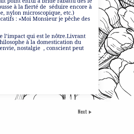
it point enfui à bride rabattu dés le
usse à la fierté de séduire encore à
, nylon microscopique, etc.)
icatifs : »Moi Monsieur je pêche des
e l’impact qui est le nôtre.Livrant
philosophe à la domestication du
 envie, nostalgie , conscient peut
Next