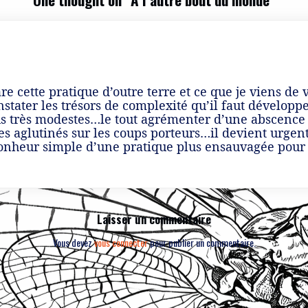
re cette pratique d’outre terre et ce que je viens de
onstater les trésors de complexité qu’il faut développ
s très modestes…le tout agrémenter d’une abscence to
es aglutinés sur les coups porteurs…il devient urgent
 bonheur simple d’une pratique plus ensauvagée pour
Laisser un commentaire
Vous devez
vous connecter
pour publier un commentaire.