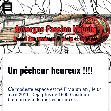
Skip
to
content
Auvergne Passion Mouche
Journal d'un passionné de pêche et de nature
Un pêcheur heureux !!!!
C
e modeste espace est né il y a un an , le 04
avril 2011 .Déjà plus de 16000 visiteurs ,
bien au delà de mes espérances .