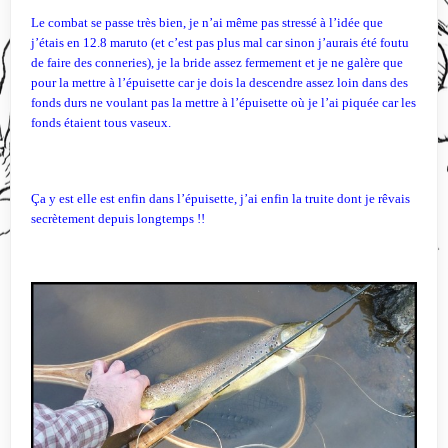
Le combat se passe très bien, je n’ai même pas stressé à l’idée que
j’étais en 12.8 maruto (et c’est pas plus mal car sinon j’aurais été foutu
de faire des conneries), je la bride assez fermement et je ne galère que
pour la mettre à l’épuisette car je dois la descendre assez loin dans des
fonds durs ne voulant pas la mettre à l’épuisette où je l’ai piquée car les
fonds étaient tous vaseux.
Ça y est elle est enfin dans l’épuisette, j’ai enfin la truite dont je rêvais
secrètement depuis longtemps !!