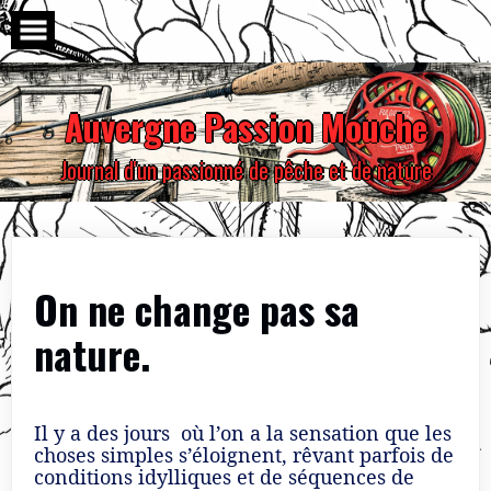
Skip
to
content
Auvergne Passion Mouche
Journal d'un passionné de pêche et de nature
On ne change pas sa
nature.
Il y a des jours où l’on a la sensation que les
choses simples s’éloignent, rêvant parfois de
conditions idylliques et de séquences de