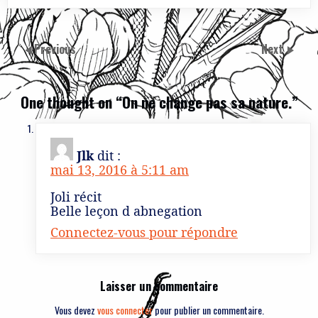
Previous
Next
One thought on “
On ne change pas sa nature.
”
Jlk
dit :
mai 13, 2016 à 5:11 am
Joli récit
Belle leçon d abnegation
Connectez-vous pour répondre
Laisser un commentaire
Vous devez
vous connecter
pour publier un commentaire.