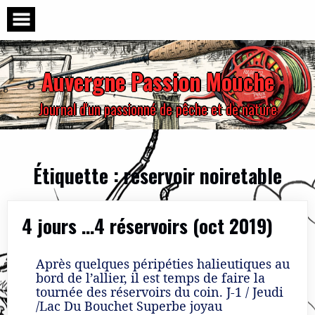
Skip
to
content
Auvergne Passion Mouche
Journal d'un passionné de pêche et de nature
Étiquette :
reservoir noiretable
4 jours …4 réservoirs (oct 2019)
Après quelques péripéties halieutiques au
bord de l’allier, il est temps de faire la
tournée des réservoirs du coin. J-1 / Jeudi
/Lac Du Bouchet Superbe joyau