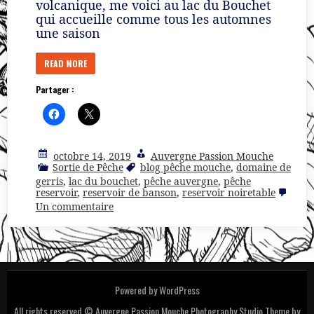
volcanique, me voici au lac du Bouchet
qui accueille comme tous les automnes
une saison
READ MORE
Partager :
octobre 14, 2019
Auvergne Passion Mouche
Sortie de Pêche
blog pêche mouche
,
domaine de
gerris
,
lac du bouchet
,
pêche auvergne
,
pêche
reservoir
,
reservoir de banson
,
reservoir noiretable
sur
Un commentaire
4
jours
…
4
réservoirs
(oct
2019)
Powered by WordPress
All rights reserved © Auvergne Passion Mouche
Photography Studio Theme by