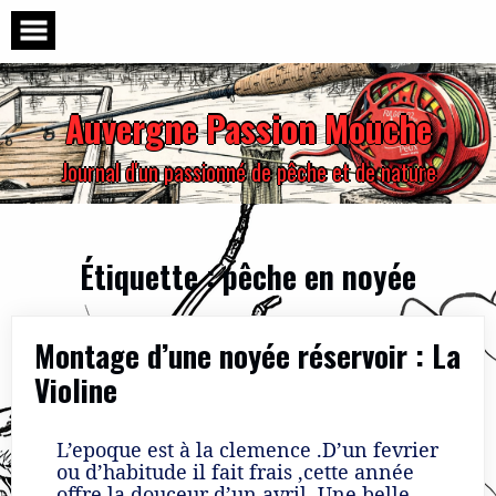
Skip
to
content
Auvergne Passion Mouche
Journal d'un passionné de pêche et de nature
Étiquette :
pêche en noyée
Montage d’une noyée réservoir : La
Violine
L’epoque est à la clemence .D’un fevrier
ou d’habitude il fait frais ,cette année
offre la douceur d’un avril. Une belle