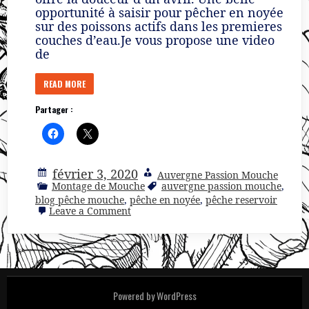
opportunité à saisir pour pêcher en noyée
sur des poissons actifs dans les premieres
couches d’eau.Je vous propose une video
de
READ MORE
Partager :
février 3, 2020
Auvergne Passion Mouche
Montage de Mouche
auvergne passion mouche
,
blog pêche mouche
,
pêche en noyée
,
pêche reservoir
on
Leave a Comment
Montage
d’une
noyée
réservoir
:
La
Violine
Powered by WordPress