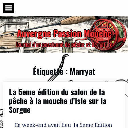
Skip
to
content
Auvergne Passion Mouche
Journal d'un passionné de pêche et de nature
Étiquette :
Marryat
La 5eme édition du salon de la
pêche à la mouche d’Isle sur la
Sorgue
Ce week-end avait lieu la 5eme Edition