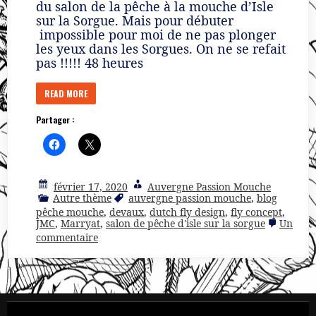
du salon de la pêche à la mouche d’Isle
sur la Sorgue. Mais pour débuter
impossible pour moi de ne pas plonger
les yeux dans les Sorgues. On ne se refait
pas !!!!! 48 heures
READ MORE
Partager :
février 17, 2020
Auvergne Passion Mouche
Autre thème
auvergne passion mouche
,
blog
pêche mouche
,
devaux
,
dutch fly design
,
fly concept
,
JMC
,
Marryat
,
salon de pêche d'isle sur la sorgue
Un
sur
commentaire
La
5eme
édition
du
salon
de
la