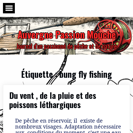
Skip
to
content
Auvergne Passion Mouche
Journal d'un passionné de pêche et de nature
Étiquette :
bung fly fishing
Du vent , de la pluie et des
poissons léthargiques
De pêche en réservoir, il existe de
nombreux visages. Adaptation nécessaire
aux conditions du moment, c’est une eau