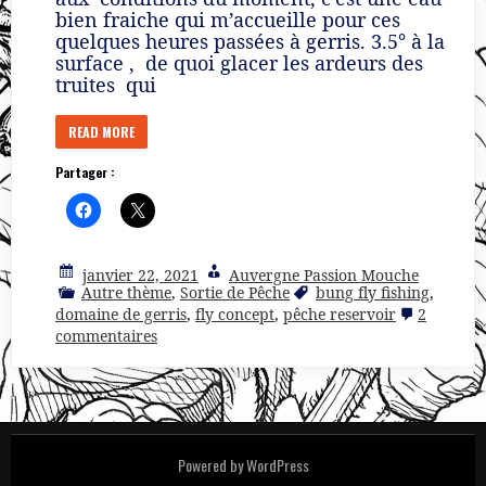
bien fraiche qui m’accueille pour ces
quelques heures passées à gerris. 3.5° à la
surface , de quoi glacer les ardeurs des
truites qui
READ MORE
Partager :
janvier 22, 2021
Auvergne Passion Mouche
Autre thème
,
Sortie de Pêche
bung fly fishing
,
domaine de gerris
,
fly concept
,
pêche reservoir
2
sur
commentaires
Du
vent
,
de
la
pluie
et
Powered by WordPress
des