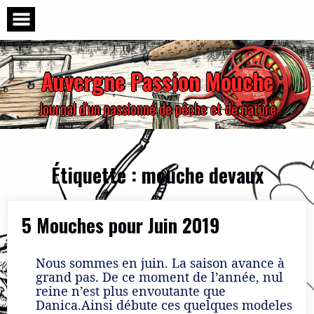
Skip
to
content
Auvergne Passion Mouche
Journal d'un passionné de pêche et de nature
Étiquette :
mouche devaux
5 Mouches pour Juin 2019
Nous sommes en juin. La saison avance à
grand pas. De ce moment de l’année, nul
reine n’est plus envoutante que
Danica.Ainsi débute ces quelques modeles