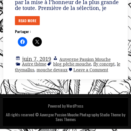
par la mise à l’honneur de la plus grande
de toute. Première de la sélection, je
READ MORE
Partager :
juin 7, 2019
Auvergne Passion Mouche
Autre thème
blog pêche mouche
,
fly concept
,
le
on
thymallus
,
mouche devaux
Leave a Comment
5
Mouches
pour
Juin
2019
Powered by WordPress
All rights reserved © Auvergne Passion Mouche
Photography Studio Theme by
Seos Themes