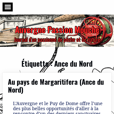
Skip
to
content
Auvergne Passion Mouche
Journal d'un passionné de pêche et de nature
Étiquette :
Ance du Nord
Au pays de Margaritifera (Ance du
Nord)
L’Auvergne et le Puy de Dome offre l’une
des plus belles opportunités d’aller à la
rencontre d’un des derniers sanctuaires