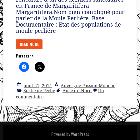
en France de Margaritifera
Margaritifera.Nom bien compliqué pour
parler de la Moule Perlière. Base
Documentaire : Etat des populations de
moule perliére
READ MORE
Partager :
août 21, 2014
Auvergne Passion Mouche
Sortie de Pêche
Ance du Nord
Un
sur
commentaire
Au
pays
de
Margaritifera
(Ance
du
Nord)
Powered by WordPress