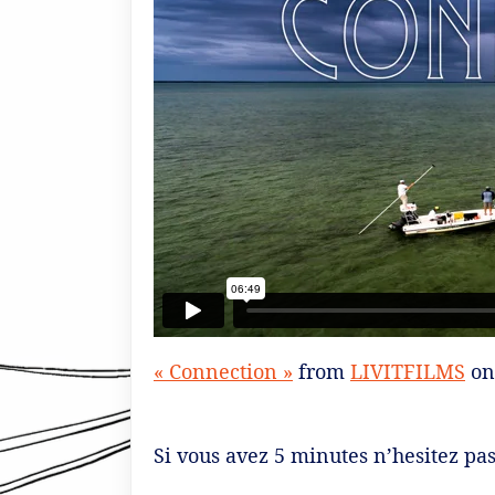
« Connection »
from
LIVITFILMS
o
Si vous avez 5 minutes n’hesitez pas