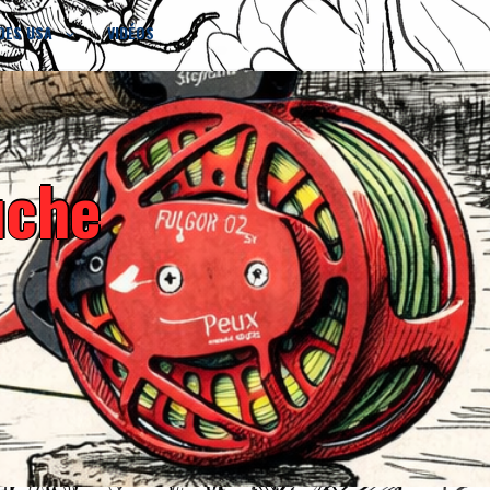
DES USA
VIDÉOS
uche