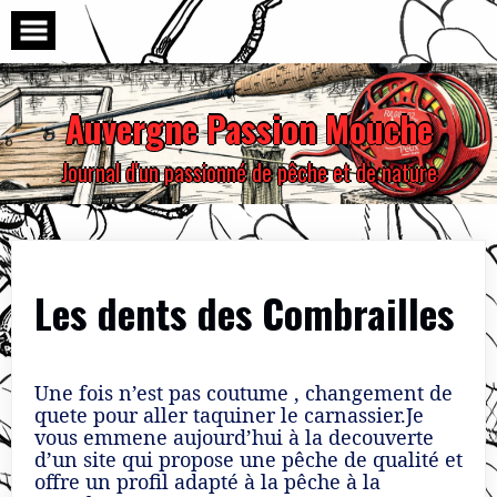
Skip
to
content
Auvergne Passion Mouche
Journal d'un passionné de pêche et de nature
Les dents des Combrailles
Une fois n’est pas coutume , changement de
quete pour aller taquiner le carnassier.Je
vous emmene aujourd’hui à la decouverte
d’un site qui propose une pêche de qualité et
offre un profil adapté à la pêche à la