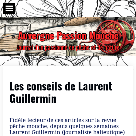
Skip
to
content
Auvergne Passion Mouche
Journal d'un passionné de pêche et de nature
Les conseils de Laurent
Guillermin
Fidèle lecteur de ces articles sur la revue
pêche mouche, depuis quelques semaines
Laurent Guillermin (journaliste halieutique)