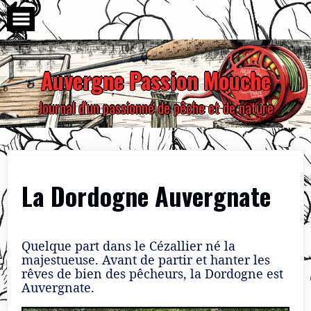
Skip
to
content
Auvergne Passion Mouche
Journal d'un passionné de pêche et de nature
La Dordogne Auvergnate
Quelque part dans le Cézallier né la
majestueuse. Avant de partir et hanter les
rêves de bien des pêcheurs, la Dordogne est
Auvergnate.