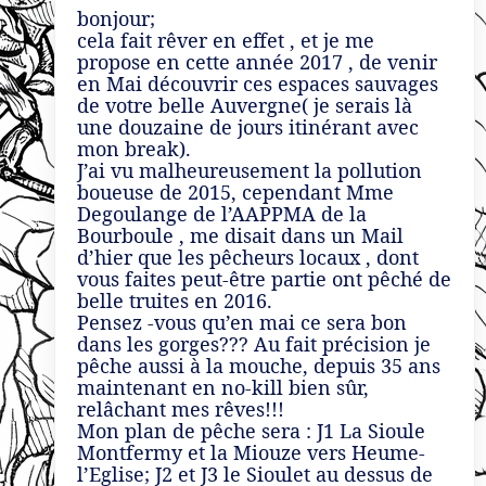
bonjour;
cela fait rêver en effet , et je me
propose en cette année 2017 , de venir
en Mai découvrir ces espaces sauvages
de votre belle Auvergne( je serais là
une douzaine de jours itinérant avec
mon break).
J’ai vu malheureusement la pollution
boueuse de 2015, cependant Mme
Degoulange de l’AAPPMA de la
Bourboule , me disait dans un Mail
d’hier que les pêcheurs locaux , dont
vous faites peut-être partie ont pêché de
belle truites en 2016.
Pensez -vous qu’en mai ce sera bon
dans les gorges??? Au fait précision je
pêche aussi à la mouche, depuis 35 ans
maintenant en no-kill bien sûr,
relâchant mes rêves!!!
Mon plan de pêche sera : J1 La Sioule
Montfermy et la Miouze vers Heume-
l’Eglise; J2 et J3 le Sioulet au dessus de