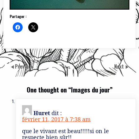
Partager :
Previous
Next
One thought on “
Images du jour
”
Huret
dit :
février 11, 2017 à 7:38 am
que le vivant est beau!!!!!si on le
respecte bien sûr!!