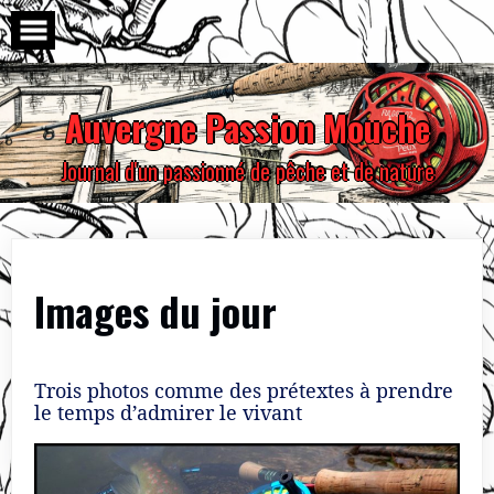
Skip
to
content
Auvergne Passion Mouche
Journal d'un passionné de pêche et de nature
Images du jour
Trois photos comme des prétextes à prendre
le temps d’admirer le vivant