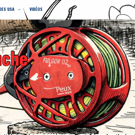
DES USA
VIDÉOS
uche