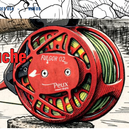
DES USA
VIDÉOS
uche