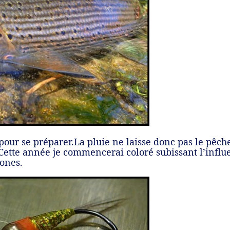
pour se préparer.La pluie ne laisse donc pas le pêch
.Cette année je commencerai coloré subissant l’influ
ones.