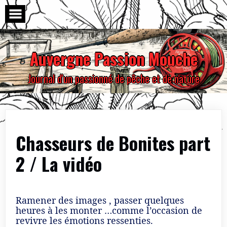
Skip
to
content
Auvergne Passion Mouche
Journal d'un passionné de pêche et de nature
Chasseurs de Bonites part
2 / La vidéo
Ramener des images , passer quelques
heures à les monter …comme l’occasion de
revivre les émotions ressenties.