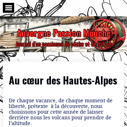
Skip
to
content
Auvergne Passion Mouche
Journal d'un passionné de pêche et de nature
Au cœur des Hautes-Alpes
De chaque vacance, de chaque moment de
liberté, prétexte à la découverte, nous
choisissons pour cette année de laisser
derrière nous les volcans pour prendre de
l’altitude.