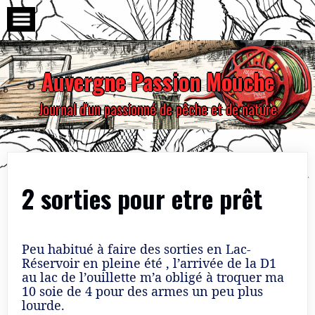
Skip
to
content
Auvergne Passion Mouche
Journal d'un passionné de pêche et de nature
2 sorties pour etre prêt
Peu habitué à faire des sorties en Lac-
Réservoir en pleine été , l’arrivée de la D1
au lac de l’ouillette m’a obligé à troquer ma
10 soie de 4 pour des armes un peu plus
lourde.