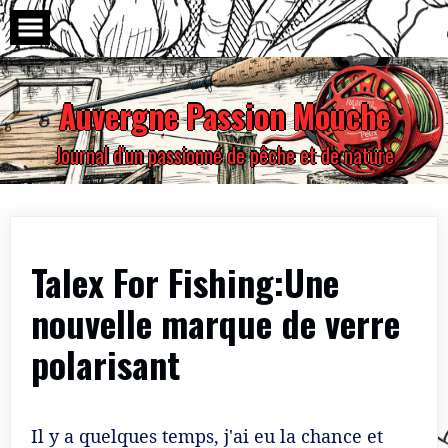
Skip
to
content
Auvergne Passion Mouche
Journal d'un passionné de pêche et de nature
Talex For Fishing:Une
nouvelle marque de verre
polarisant
Il y a quelques temps, j'ai eu la chance et