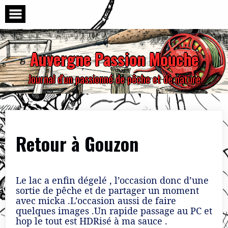
Skip
to
content
Auvergne Passion Mouche
Journal d'un passionné de pêche et de nature
Retour à Gouzon
Le lac a enfin dégelé , l’occasion donc d’une
sortie de pêche et de partager un moment
avec micka .L’occasion aussi de faire
quelques images .Un rapide passage au PC et
hop le tout est HDRisé à ma sauce .