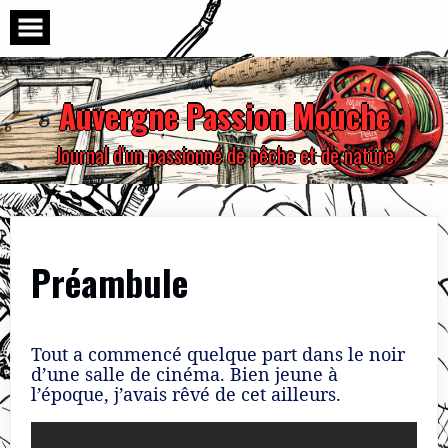
Skip
to
content
Auvergne Passion Mouche
Journal d'un passionné de pêche et de nature
Préambule
Tout a commencé quelque part dans le noir
d’une salle de cinéma. Bien jeune à
l’époque, j’avais rêvé de cet ailleurs.