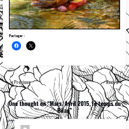
Partager :
Previous
Next
One thought on “
Mars/Avril 2015, le temps du
Bilan
”