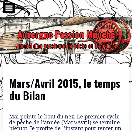
Skip
to
content
Auvergne Passion Mouche
Journal d'un passionné de pêche et de nature
Mars/Avril 2015, le temps
du Bilan
Mai pointe le bout du nez. Le premier cycle
de pêche de l’année (Mars/Avril) se termine
bientot .Je profite de l’instant pour tenter un