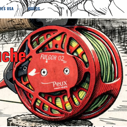
DES USA
VIDÉOS
uche