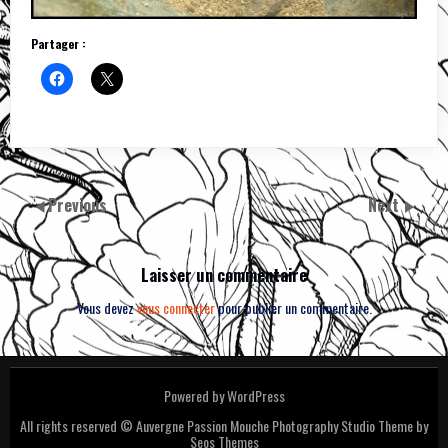
Partager :
Previous
Next
Laisser un commentaire
Vous devez
vous connecter
pour publier un commentaire.
Powered by WordPress
All rights reserved © Auvergne Passion Mouche
Photography Studio Theme by
Seos Themes