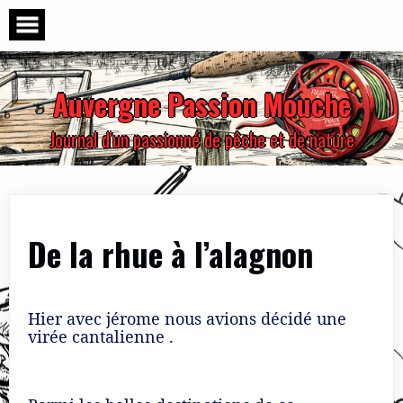
Skip
to
content
Auvergne Passion Mouche
Journal d'un passionné de pêche et de nature
De la rhue à l’alagnon
Hier avec jérome nous avions décidé une
virée cantalienne .