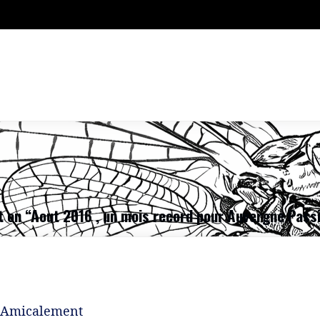
 on “
Aout 2016 , un mois record pour Auvergne Pass
l.Amicalement