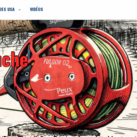
DES USA
VIDÉOS
uche