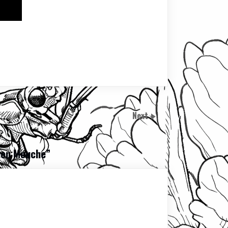
Next
ion Mouche
”