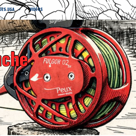
DES USA
VIDÉOS
uche