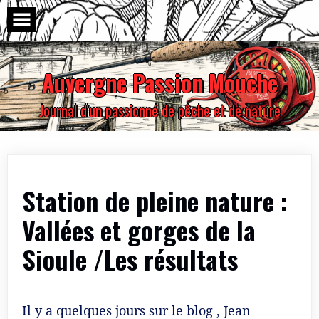
Skip
to
content
Auvergne Passion Mouche
Journal d'un passionné de pêche et de nature
Station de pleine nature :
Vallées et gorges de la
Sioule /Les résultats
Il y a quelques jours sur le blog , Jean