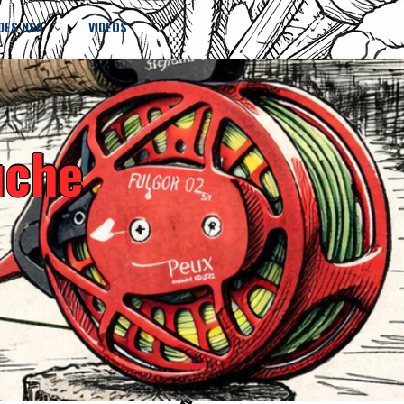
DES USA
VIDÉOS
uche