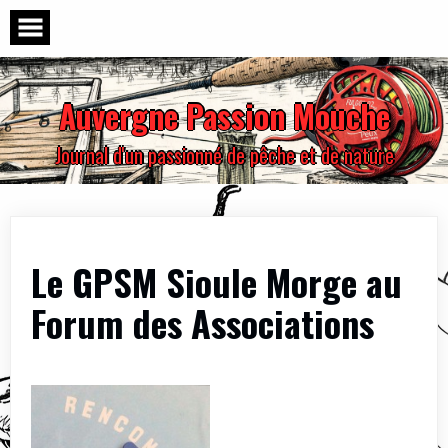
Skip
to
content
Auvergne Passion Mouche
Journal d'un passionné de pêche et de nature
Le GPSM Sioule Morge au
Forum des Associations