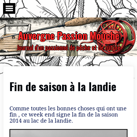
Skip
to
content
Auvergne Passion Mouche
Journal d'un passionné de pêche et de nature
Fin de saison à la landie
Comme toutes les bonnes choses qui ont une
fin , ce week end signe la fin de la saison
2014 au lac de la landie.