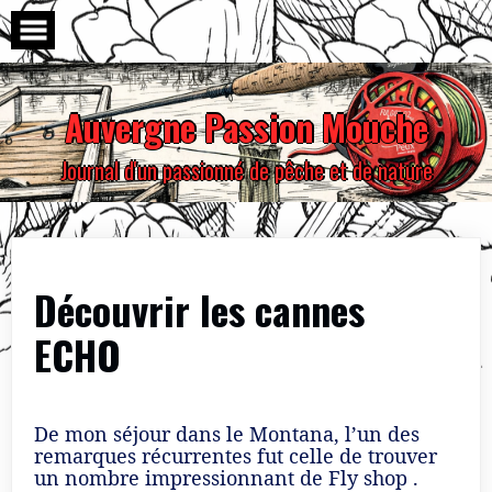
Skip
to
content
Auvergne Passion Mouche
Journal d'un passionné de pêche et de nature
Découvrir les cannes
ECHO
De mon séjour dans le Montana, l’un des
remarques récurrentes fut celle de trouver
un nombre impressionnant de Fly shop .