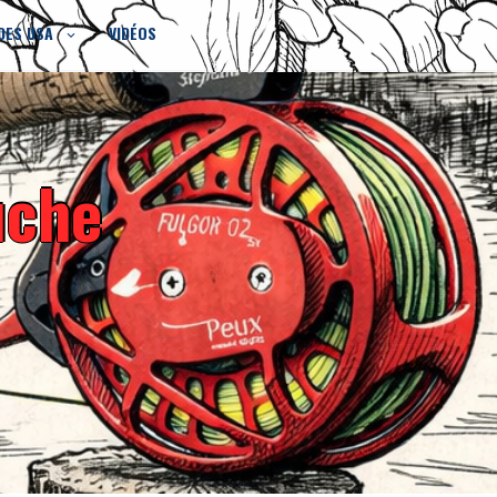
DES USA
VIDÉOS
uche